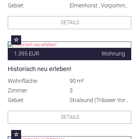
Gebiet
Elmenhorst , Vorpommern
DETAILS
1.395 EUR
Wohnung
Historisch neu erleben!
Wohnfläche
90 m²
Zimmer
3
Gebiet
Stralsund (Tribseer Vorstadt)
DETAILS