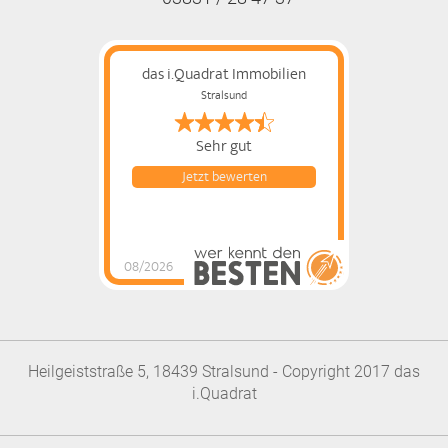
das i.Quadrat Immobilien
Stralsund
Sehr gut
Jetzt bewerten
08/2026
das i.Quadrat
Immobilien
hat
4.77
von
5
Sternen |
120
das
i.Quadrat
Immobilien
Bewertungen
auf
werkenntdenBESTEN.de
Heilgeiststraße 5, 18439 Stralsund - Copyright 2017 das
i.Quadrat