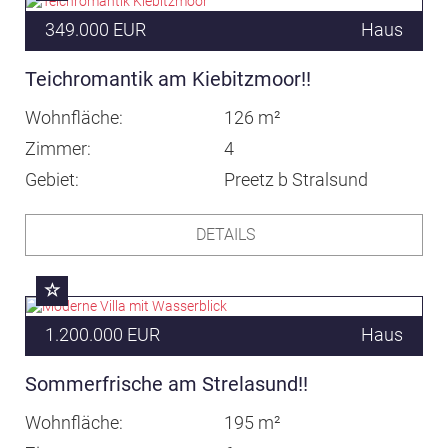
349.000 EUR
Haus
Teichromantik am Kiebitzmoor!!
Wohnfläche
126 m²
Zimmer
4
Gebiet
Preetz b Stralsund
DETAILS
1.200.000 EUR
Haus
Sommerfrische am Strelasund!!
Wohnfläche
195 m²