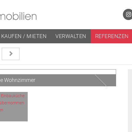
KAUFEN / MIETEN
VERWALTEN
REFERENZEN
Next
lle Wohnzimmer