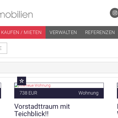
KAUFEN / MIETEN
VERWALTEN
REFERENZEN
E
738 EUR
Wohnung
Vorstadttraum mit
Teichblick!!