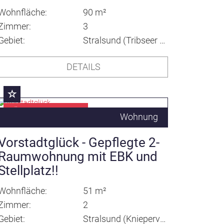
Wohnfläche
90 m²
Zimmer
3
Gebiet
Stralsund (Tribseer Vorstadt)
DETAILS
KÜRZLICH VERMITTELT
Wohnung
Vorstadtglück - Gepflegte 2-
Raumwohnung mit EBK und
Stellplatz!!
Wohnfläche
51 m²
Zimmer
2
Gebiet
Stralsund (Kniepervorstadt)