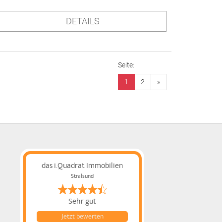
DETAILS
Seite:
1
2
»
das i.Quadrat Immobilien
Stralsund
Sehr gut
Jetzt bewerten