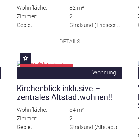
Wohnfläche
82 m²
Zimmer
2
Gebiet
Stralsund (Tribseer Vorstadt)
DETAILS
KÜRZLICH VERMITTELT
Wohnung
Kirchenblick inklusive –
zentrales Altstadtwohnen!!
Wohnfläche
84 m²
Zimmer
2
Gebiet
Stralsund (Altstadt)